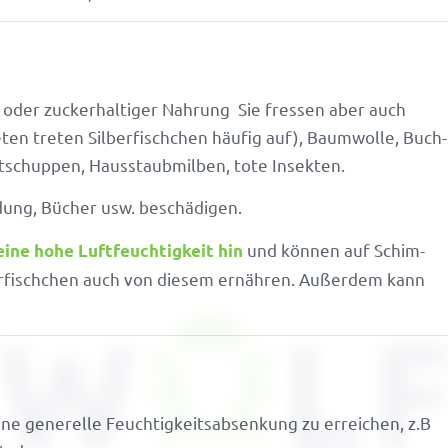
ger oder zucker­hal­tiger Nahrung Sie fressen aber auch
eten treten Silber­fisch­chen häufig auf), Baum­wolle, Buch­
t­schuppen, Haus­staub­milben, tote Insekten.
­dung, Bücher usw. beschädigen.
und können auf Schim­
ne hohe Luft­feuch­tig­keit hin
ber­fisch­chen auch von diesem ernähren. Außerdem kann
e gene­relle Feuch­tig­keits­ab­sen­kung zu errei­chen, z.B