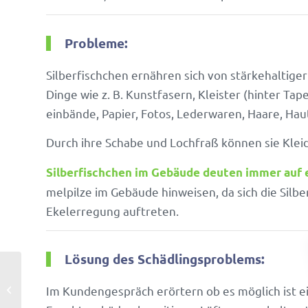
Probleme:
Silber­fisch­chen ernähren sich von stär­ke­hal­ti
Dinge wie z. B. Kunst­fa­sern, Kleister (hinter Tap
ein­bände, Papier, Fotos, Leder­waren, Haare, Hau
Durch ihre Schabe und Loch­fraß können sie Klei
Silber­fisch­chen im Gebäude deuten immer auf ei
mel­pilze im Gebäude hinweisen, da sich die Sil
Ekel­er­re­gung auftreten.
Lösung des Schädlingsproblems:
Motten
Im Kunden­ge­spräch erör­tern ob es möglich ist ein