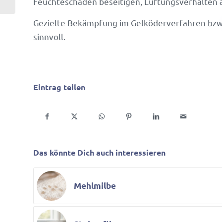
Feuch­te­schäden besei­tigen, Lüftungs­ver­halten
Gezielte Bekämp­fung im Gelkö­der­ver­fahren bzw. 
sinnvoll.
Eintrag teilen
Das könnte Dich auch interessieren
Mehlmilbe