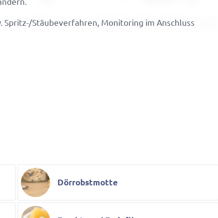
 ändern.
Spritz-/Stäu­be­ver­fahren, Moni­to­ring im Anschluss
Dörrobstmotte