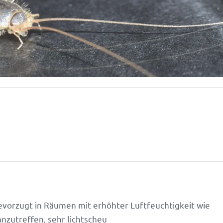
evor­zugt in Räumen mit erhöhter Luft­feuch­tig­keit wie
anzu­treffen, sehr lichtscheu