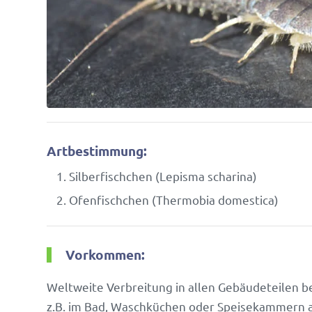
Artbestimmung:
Silber­fisch­chen (Lepisma scharina)
Ofen­fisch­chen (Ther­mobia domestica)
Vorkommen:
Welt­weite Verbrei­tung in allen Gebäu­de­teilen b
z.B. im Bad, Wasch­kü­chen oder Spei­se­kam­mern 