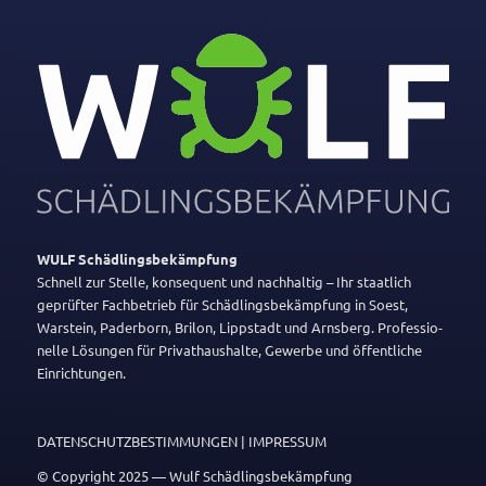
WULF
Schäd­lings­be­kämp­fung
Schnell zur Stelle, konse­quent und nach­haltig – Ihr staat­lich
geprüfter Fach­be­trieb für Schäd­lings­be­kämp­fung in Soest,
Warstein, Pader­born, Brilon, Lipp­stadt und Arns­berg. Profes­sio­
nelle Lösungen für Privat­haus­halte, Gewerbe und öffent­liche
Einrichtungen.
DATENSCHUTZBESTIMMUNGEN
|
IMPRESSUM
© Copy­right 2025 — Wulf Schädlingsbekämpfung