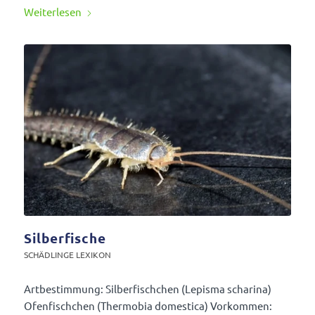
Weiter­lesen
Silberfische
SCHÄD­LINGE LEXIKON
Artbe­stim­mung: Silber­fisch­chen (Lepisma scha­rina)
Ofen­fisch­chen (Ther­mobia dome­stica) Vorkommen: