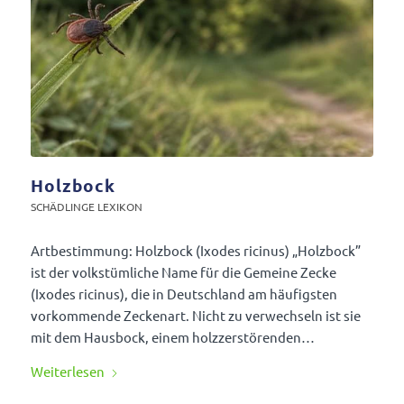
Holzbock
SCHÄD­LINGE LEXIKON
Artbe­stim­mung: Holz­bock (Ixodes ricinus) „Holz­bock”
ist der volks­tüm­liche Name für die Gemeine Zecke
(Ixodes ricinus), die in Deutsch­land am häufigsten
vorkom­mende Zeckenart. Nicht zu verwech­seln ist sie
mit dem Haus­bock, einem holz­zer­stö­renden…
Weiter­lesen