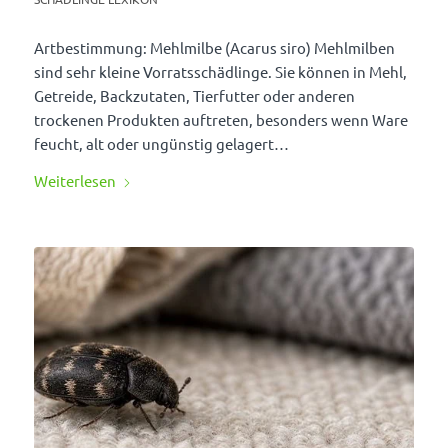
Artbe­stim­mung: Mehl­milbe (Acarus siro) Mehl­milben
sind sehr kleine Vorrats­schäd­linge. Sie können in Mehl,
Getreide, Back­zu­taten, Tier­futter oder anderen
trockenen Produkten auftreten, beson­ders wenn Ware
feucht, alt oder ungünstig gela­gert…
Weiter­lesen