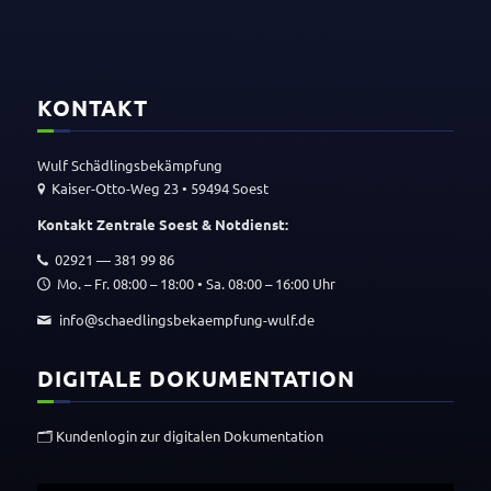
KONTAKT
Wulf Schäd­lings­be­kämp­fung
Kaiser-Otto-Weg 23 • 59494 Soest
Kontakt Zentrale Soest
&
Notdienst:
02921 — 381 99 86
Mo. – Fr. 08:00 – 18:00 • Sa. 08:00 – 16:00 Uhr
info@schaedlingsbekaempfung-wulf.de
DIGITALE DOKUMENTATION
🗂️ Kunden­login zur digi­talen Dokumentation