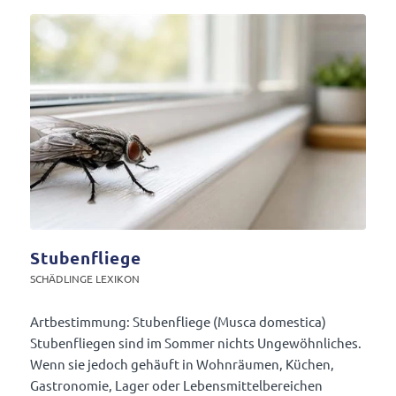
Stubenfliege
SCHÄD­LINGE LEXIKON
Artbe­stim­mung: Stuben­fliege (Musca dome­stica)
Stuben­fliegen sind im Sommer nichts Unge­wöhn­li­ches.
Wenn sie jedoch gehäuft in Wohn­räumen, Küchen,
Gastro­nomie, Lager oder Lebens­mit­tel­be­rei­chen