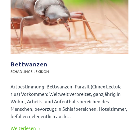
Bettwanzen
SCHÄD­LINGE LEXIKON
Artbe­stim­mung: Bett­wanzen ‑Parasit (Cimex Lectu­la­
rius) Vorkommen: Welt­weit verbreitet, ganz­jährig in
Wohn‑, Arbeits- und Aufent­halts­be­rei­chen des
Menschen, bevor­zugt in Schlaf­be­rei­chen, Hotel­zimmer,
befallen gele­gent­lich auch…
Weiter­lesen