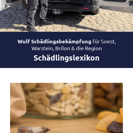
Wulf Schäd­lings­be­kämp­fung
für Soest,
Warstein, Brilon
&
die Region
Schädlingslexikon