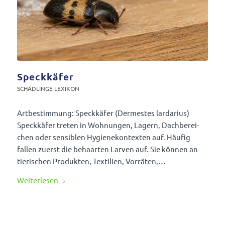
Speckkäfer
SCHÄD­LINGE LEXIKON
Artbe­stim­mung: Speck­käfer (Dermestes larda­rius)
Speck­käfer treten in Wohnungen, Lagern, Dach­be­rei­
chen oder sensi­blen Hygie­ne­kon­texten auf. Häufig
fallen zuerst die behaarten Larven auf. Sie können an
tieri­schen Produkten, Texti­lien, Vorräten,…
Weiter­lesen