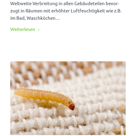
Welt­weite Verbrei­tung in allen Gebäu­de­teilen bevor­
zugt in Räumen mit erhöhter Luft­feuch­tig­keit wie z.B.
im Bad, Wasch­kü­chen…
Weiter­lesen