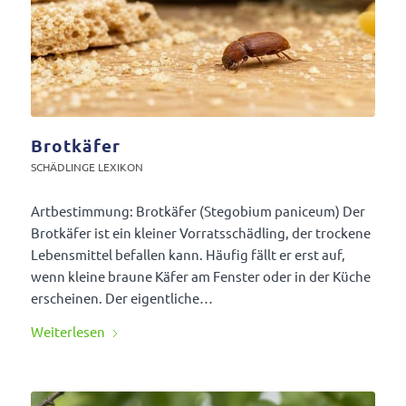
Brotkäfer
SCHÄD­LINGE LEXIKON
Artbe­stim­mung: Brot­käfer (Stego­bium paniceum) Der
Brot­käfer ist ein kleiner Vorrats­schäd­ling, der trockene
Lebens­mittel befallen kann. Häufig fällt er erst auf,
wenn kleine braune Käfer am Fenster oder in der Küche
erscheinen. Der eigent­liche…
Weiter­lesen