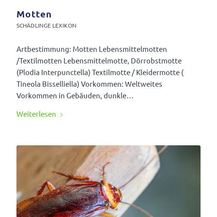
Motten
SCHÄD­LINGE LEXIKON
Artbe­stim­mung: Motten Lebens­mit­tel­motten
/Textilmotten Lebens­mit­tel­motte, Dörr­obst­motte
(Plodia Inter­punctella) Textil­motte / Klei­der­motte (
Tineola Bissel­liella) Vorkommen: Welt­weites
Vorkommen in Gebäuden, dunkle…
Weiter­lesen