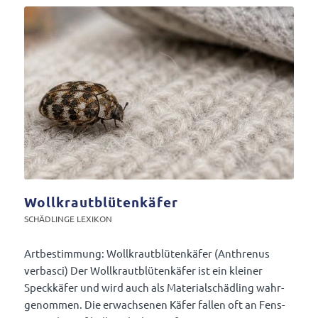
Wollkrautblütenkäfer
SCHÄD­LINGE LEXIKON
Artbe­stim­mung: Woll­kraut­blü­ten­käfer (Anth­renus
verbasci) Der Woll­kraut­blü­ten­käfer ist ein kleiner
Speck­käfer und wird auch als Mate­ri­al­schäd­ling wahr­
ge­nommen. Die erwach­senen Käfer fallen oft an Fens­