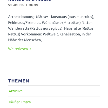
SCHÄD­LINGE LEXIKON
Artbe­stim­mung: Mäuse: Haus­maus (mus musculus),
Feldmaus/Erdmaus, Wühl­mäuse (Microttus) Ratten:
Wander­ratte (Rattus norve­gicus), Haus­ratte (Rattus
Rattus) Vorkommen: Welt­weit, Kana­li­sa­tion, in der
Nähe des Menschen,…
Weiter­lesen
THEMEN
Aktu­elles
Häufige Fragen