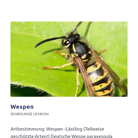
Wespen
SCHÄD­LINGE LEXIKON
Artbe­stim­mung: Wespen ‑Läst­ling (Teil­weise
geschützte Arten!) Deut­sche Wespe para­vespula