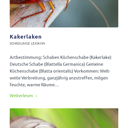
Kakerlaken
SCHÄD­LINGE LEXIKON
Artbe­stim­mung: Schaben Küchen­schabe (Kaker­lake)
Deut­sche Schabe (Blat­tella Germa­nica) Gemeine
Küchen­schabe (Blatta orien­talis) Vorkommen: Welt­
weite Verbrei­tung, ganz­jährig anzu­treffen, mögen
feuchte, warme Räume…
Weiter­lesen