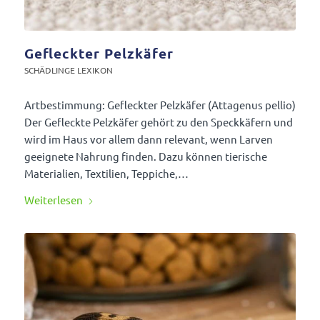
Gefleckter Pelzkäfer
SCHÄD­LINGE LEXIKON
Artbe­stim­mung: Gefleckter Pelz­käfer (Atta­genus pellio)
Der Gefleckte Pelz­käfer gehört zu den Speck­kä­fern und
wird im Haus vor allem dann rele­vant, wenn Larven
geeig­nete Nahrung finden. Dazu können tieri­sche
Mate­ria­lien, Texti­lien, Teppiche,…
Weiter­lesen