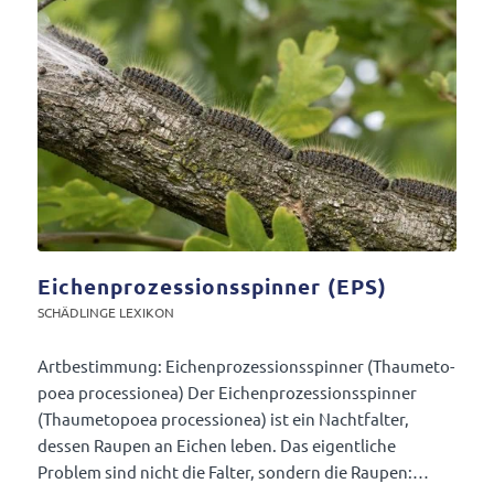
Eichenprozessionsspinner (
EPS
)
SCHÄD­LINGE LEXIKON
Artbe­stim­mung: Eichen­pro­zes­si­ons­spinner (Thau­me­to­
poea proces­sionea) Der Eichen­pro­zes­si­ons­spinner
(Thau­me­to­poea proces­sionea) ist ein Nacht­falter,
dessen Raupen an Eichen leben. Das eigent­liche
Problem sind nicht die Falter, sondern die Raupen:…