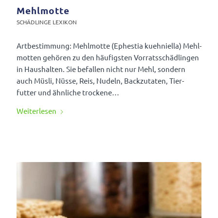
Mehlmotte
SCHÄD­LINGE LEXIKON
Artbe­stim­mung: Mehl­motte (Ephestia kuehni­ella) Mehl­
motten gehören zu den häufigsten Vorrats­schäd­lingen
in Haus­halten. Sie befallen nicht nur Mehl, sondern
auch Müsli, Nüsse, Reis, Nudeln, Back­zu­taten, Tier­
futter und ähnliche trockene…
Weiter­lesen