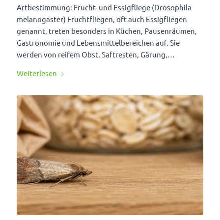
Artbe­stim­mung: Frucht- und Essig­fliege (Droso­phila
mela­no­gaster) Frucht­fliegen, oft auch Essig­fliegen
genannt, treten beson­ders in Küchen, Pausen­räumen,
Gastro­nomie und Lebens­mit­tel­be­rei­chen auf. Sie
werden von reifem Obst, Saft­resten, Gärung,…
Weiter­lesen