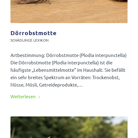
Dörrobstmotte
SCHÄD­LINGE LEXIKON
Artbe­stim­mung: Dörr­obst­motte (Plodia inter­punctella)
Die Dörr­obst­motte (Plodia inter­punctella) ist die
häufigste „Lebens­mit­tel­motte” im Haus­halt. Sie befällt
ein sehr breites Spek­trum an Vorräten: Trocken­obst,
Nüsse, Müsli, Getrei­de­pro­dukte,…
Weiter­lesen