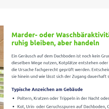
Marder- oder Waschbäraktivitä
ruhig bleiben, aber handeln
Ein Geräusch auf dem Dach­boden ist noch kein Gru
dieselben Wege nutzen, Kotplätze entstehen oder
die Ursache fach­ge­recht geprüft werden. Entschei­
sie hinein und wie lässt sich der Zugang dauer­haft 
Typische Anzeichen am Gebäude
Poltern, Kratzen oder Trip­peln in der Nacht o
Kot, Urin- oder Geruchs­spuren auf Dach­boden