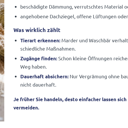
beschä­digte Dämmung, verrutschtes Mate­rial o
ange­ho­bene Dach­ziegel, offene Lüftungen ode
Was wirklich zählt
Marder und Waschbär verhalten
Tierart erkennen:
schied­liche Maßnahmen.
Schon kleine Öffnungen reiche
Zugänge finden:
Weg haben.
Nur Vergrä­mung ohne baul
Dauer­haft absi­chern:
nicht dauerhaft.
Je früher Sie handeln, desto einfa­cher lassen si
vermeiden.