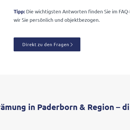
Die wich­tigsten Antworten finden Sie im FAQ-
Tipp:
wir Sie persön­lich und objektbezogen.
Direkt zu den Fragen
rämung in Paderborn
&
Region – di