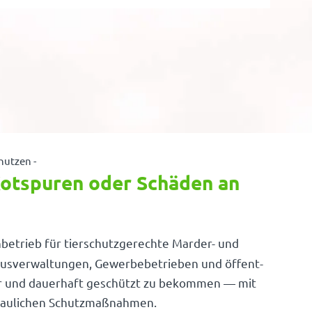
nutzen -
otspuren oder Schäden an
h­be­trieb für tier­schutz­ge­rechte Marder- und
us­ver­wal­tungen, Gewer­be­be­trieben und öffent­
ber und dauer­haft geschützt zu bekommen — mit
 bauli­chen Schutzmaßnahmen.