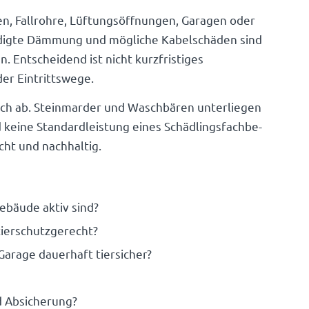
, Fall­rohre, Lüftungs­öff­nungen, Garagen oder
­digte Dämmung und mögliche Kabel­schäden sind
 Entschei­dend ist nicht kurz­fris­tiges
der Eintrittswege.
ch ab. Stein­marder und Wasch­bären unter­liegen
eine Stan­dard­leis­tung eines Schäd­lings­fach­be­
recht und nachhaltig.
ebäude aktiv sind?
tierschutzgerecht?
arage dauer­haft tiersicher?
d Absicherung?