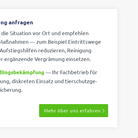
ng anfragen
 die Situa­tion vor Ort und empfehlen
Maßnahmen — zum Beispiel Eintritts­wege
Aufstiegs­hilfen redu­zieren, Reini­gung
r ergän­zende Vergrä­mung einsetzen.
— Ihr Fach­be­trieb für
­lings­be­kämp­fung
tung, diskreten Einsatz und tier­schutz­ge­
icherung.
Mehr über uns erfahren