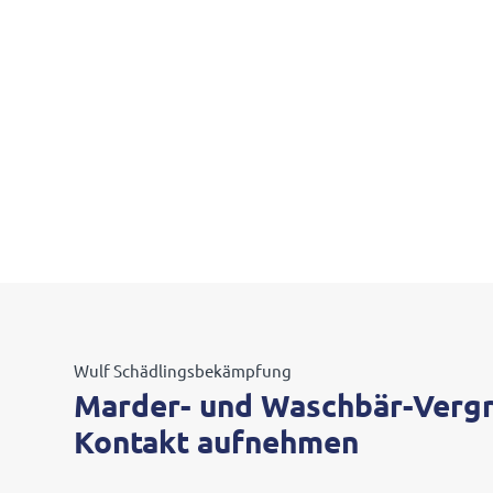
Wulf Schäd­lings­be­kämp­fung
Marder- und Waschbär-Verg
Kontakt aufnehmen