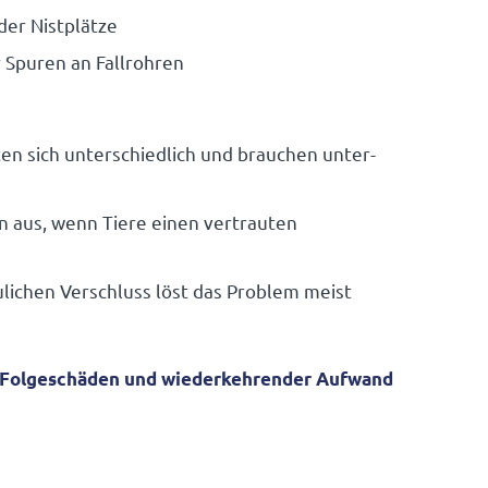
der Nistplätze
r Spuren an Fallrohren
 sich unter­schied­lich und brau­chen unter­
n aus, wenn Tiere einen vertrauten
i­chen Verschluss löst das Problem meist
ch Folge­schäden und wieder­keh­render Aufwand