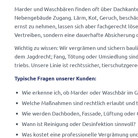
Marder und Wasch­bären finden oft über Dach­kanten
Neben­ge­bäude Zugang. Lärm, Kot, Geruch, beschä
ernst zu nehmen, lassen sich aber fach­ge­recht lösen.
Vertreiben, sondern eine dauer­hafte Absi­che­rung 
Wichtig zu wissen: Wir vergrämen und sichern bauli
dem Jagd­recht; Fang, Tötung oder Umsied­lung sind k
triebs. Unsere Linie ist rechts­si­cher, tier­schutz­ge­
Typi­sche Fragen unserer Kunden:
Wie erkenne ich, ob Marder oder Waschbär im G
Welche Maßnahmen sind recht­lich erlaubt und 
Wie werden Dach­boden, Fassade, Lüftung oder G
Wann ist Reini­gung oder Desin­fek­tion sinnvoll?
Was kostet eine profes­sio­nelle Vergrä­mung un