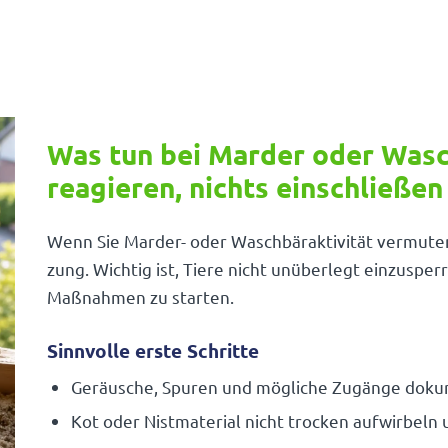
Was tun bei Marder oder Wasc
reagieren, nichts einschließen
Wenn Sie Marder- oder Wasch­bär­ak­ti­vität vermute
zung. Wichtig ist, Tiere nicht unüber­legt einzu­sperr
Maßnahmen zu starten.
Sinnvolle erste Schritte
Geräu­sche, Spuren und mögliche Zugänge doku­m
Kot oder Nist­ma­te­rial nicht trocken aufwir­bel