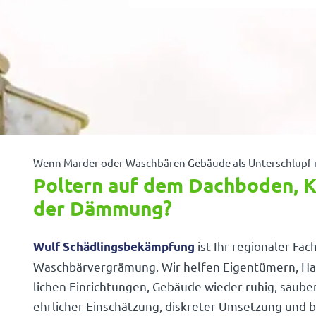
Wenn Marder oder Wasch­bären Gebäude als Unter­schlupf 
Poltern auf dem Dachboden, K
der Dämmung?
ist Ihr regio­naler Fac
Wulf Schäd­lings­be­kämp­fung
Wasch­bär­ver­grä­mung. Wir helfen Eigen­tü­mern, Ha
li­chen Einrich­tungen, Gebäude wieder ruhig, sau
ehrli­cher Einschät­zung, diskreter Umset­zung und