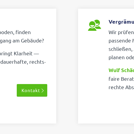
Vergrämu
boden, finden
Wir prüfen
ugang am Gebäude?
passende 
schließen, 
 bringt Klar­heit —
planen ode
 dauer­hafte, rechts­
Wulf Schäd
faire Bera­
rechte Abs
Kontakt