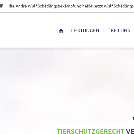
lf
— die André Wulf Schädlingsbekämpfung heißt jetzt Wulf Schädlin
LEISTUNGEN
ÜBER UNS
TIER­SCHUTZ­GE­RECHT
VE